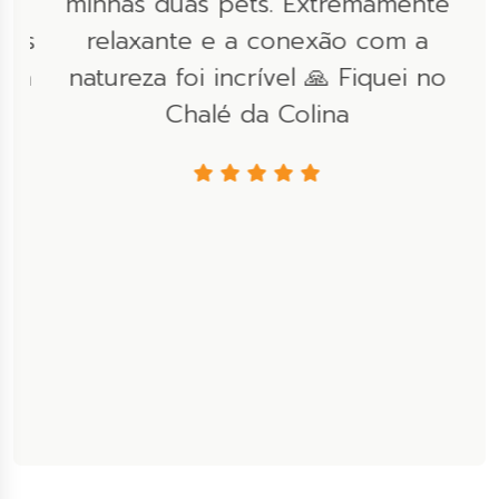
minhas duas pets. Extremamente
l
 as
relaxante e a conexão com a
r
 a
natureza foi incrível 🙏 Fiquei no
é
Chalé da Colina
co
s
le
os